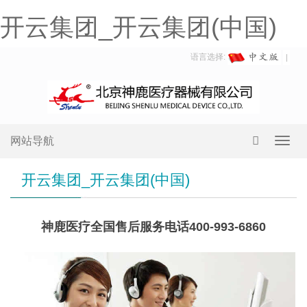
开云集团_开云集团(中国)
语言选择:
网站导航
Toggl
navig
开云集团_开云集团(中国)
神鹿医疗全国售后服务电话400-993-6860