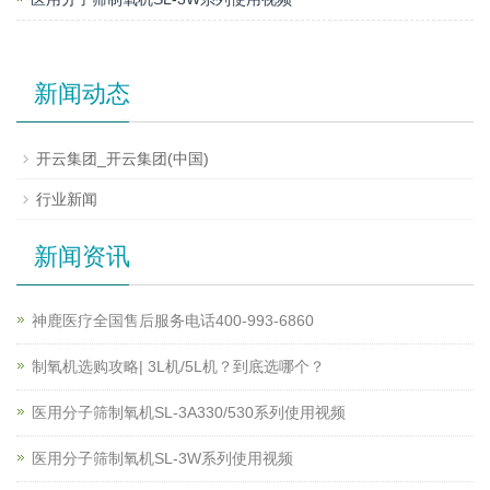
新闻动态
开云集团_开云集团(中国)
行业新闻
新闻资讯
神鹿医疗全国售后服务电话400-993-6860
制氧机选购攻略| 3L机/5L机？到底选哪个？
医用分子筛制氧机SL-3A330/530系列使用视频
医用分子筛制氧机SL-3W系列使用视频