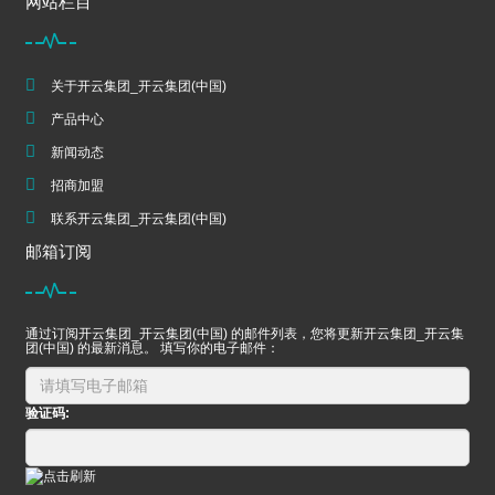
网站栏目
关于开云集团_开云集团(中国)
产品中心
新闻动态
招商加盟
联系开云集团_开云集团(中国)
邮箱订阅
通过订阅开云集团_开云集团(中国) 的邮件列表，您将更新开云集团_开云集
团(中国) 的最新消息。 填写你的电子邮件：
验证码: