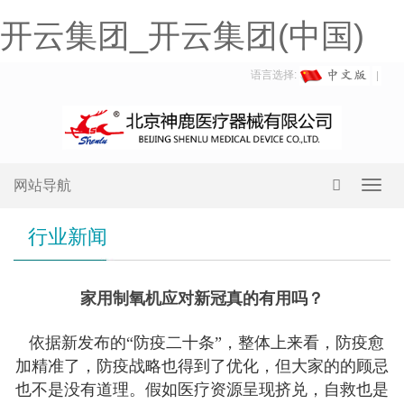
开云集团_开云集团(中国)
语言选择:
网站导航
Toggl
navig
行业新闻
家用制氧机应对新冠真的有用吗？
依据新发布的“防疫二十条”，整体上来看，防疫愈
加精准了，防疫战略也得到了优化，但大家的的顾忌
也不是没有道理。假如医疗资源呈现挤兑，自救也是