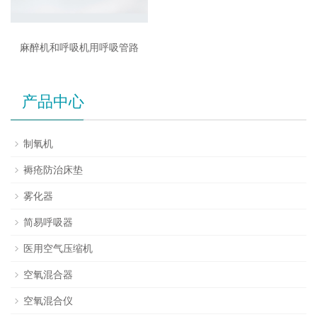
麻醉机和呼吸机用呼吸管路
产品中心
制氧机
褥疮防治床垫
雾化器
简易呼吸器
医用空气压缩机
空氧混合器
空氧混合仪