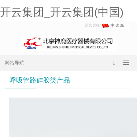
开云集团_开云集团(中国)
语言选择:
网站导航
Toggl
navig
呼吸管路硅胶类产品